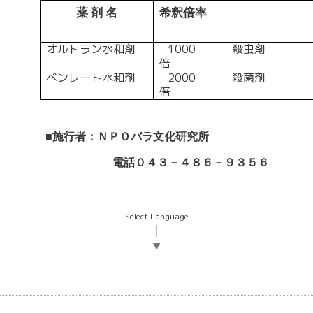
薬 剤 名
希釈倍率
オルトラン水和剤
1000
殺虫剤
倍
ベンレート水和剤
20
00
殺菌剤
倍
■
施行者：ＮＰＯバラ文化研究所
電話０４３－４８６－９３５６
Select Language
▼