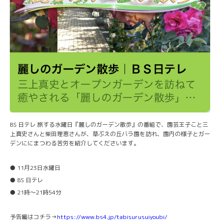
BS 日テレ 旅する水曜日『麗しのガーデン散歩』の番組で、園芸王子こと三
上真史さんと柴田理恵さんが、草ぶえの丘バラ園を訪れ、園内の様子とガー
デンににまつわる苦労を紹介してくださいます。
● 11月23日水曜日
● BS 日テレ
● 21時～21時54分
予告編はコチラ→
https://www.bs4.jp/tabisurusuiyoubi/