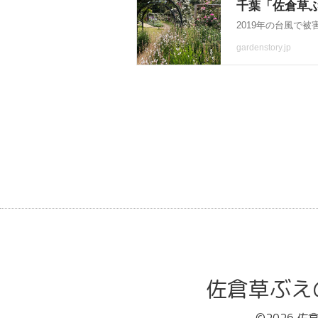
佐倉草ぶえの丘バ