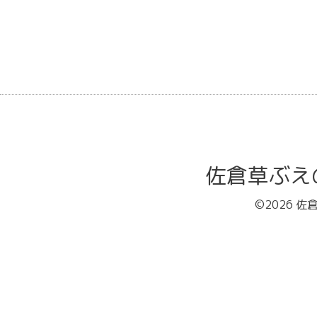
佐倉草ぶえの丘バ
©2026
佐倉草