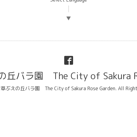
▼
ラ園 The City of Sakura Ro
ぶえの丘バラ園 The City of Sakura Rose Garden
. All Rig