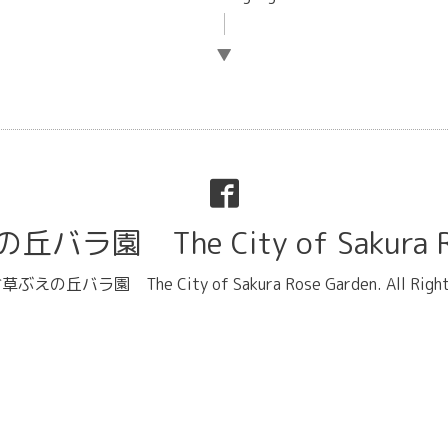
▼
ラ園 The City of Sakura Ro
ぶえの丘バラ園 The City of Sakura Rose Garden
. All Rig