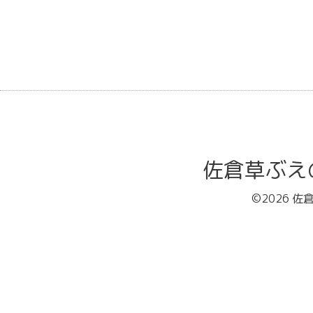
佐倉草ぶえの丘バ
©2026
佐倉草