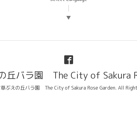
▼
ラ園 The City of Sakura Ro
ぶえの丘バラ園 The City of Sakura Rose Garden
. All Rig