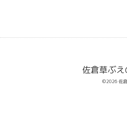
佐倉草ぶえの丘バ
©2026
佐倉草